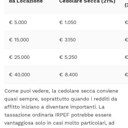
da Locazione
Cedolare Secca (21%)
(
€ 5.000
€ 1.050
€
€ 15.000
€ 3.150
€
€ 25.000
€ 5.250
€
€ 40.000
€ 8.400
€
Come puoi vedere, la cedolare secca conviene
quasi sempre, soprattutto quando i redditi da
affitto iniziano a diventare importanti. La
tassazione ordinaria IRPEF potrebbe essere
vantaggiosa solo in casi molto particolari, ad