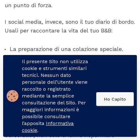
un punto di forza.
I social media, invece, sono il tuo diario di bordo.
Usali per raccontare la vita del tuo B&B:
La preparazione di una colazione speciale.
Un angolo fiorito del tuo giardino.
Il presente Sito non utilizza
cookie e strumenti similari
Consigli su eventi e sagre in zona.
tecnici. Nessun dato
personale dell’Utente viene
raccolto o registrato
Ricorda: ogni dettaglio contribuisce a creare
mediante la semplice
Ho Capito
un'esperienza da
5 stelle
. E questa esperienza
consultazione del Sito. Per
inizia molto prima che l'ospite varchi la soglia.
maggiori informazioni è
possibile consultare
Strumenti come
NowCheckin
, che
l’apposita
Informativa
automatizzano la registrazione e gli invii
cookie
.
burocratici, non solo ti fanno risparmiare