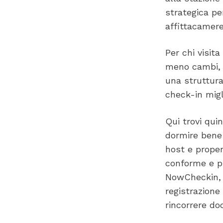
strategica per
affittacamere
Per chi visita
meno cambi, p
una struttura
check-in migli
Qui trovi quin
dormire bene 
host e proper
conforme e pi
NowCheckin, p
registrazione
rincorrere do