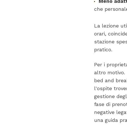
Meno adatt
che personal
La lezione uti
orari, coinci
stazione spes
pratico.
Per i proprie
altro motivo.
bed and break
l'ospite trov
gestione degl
fase di prenot
negative leg
una guida pr