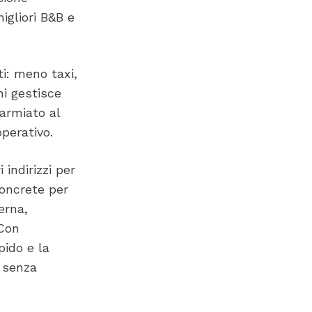
igliori B&B e
ti: meno taxi,
hi gestisce
parmiato al
operativo.
 indirizzi per
concrete per
erna,
 Con
pido e la
, senza