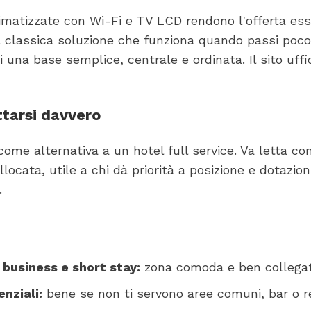
imatizzate con Wi-Fi e TV LCD rendono l'offerta es
a classica soluzione che funziona quando passi poc
 una base semplice, centrale e ordinata. Il sito uffi
tarsi davvero
come alternativa a un hotel full service. Va letta c
locata, utile a chi dà priorità a posizione e dotazion
.
 business e short stay:
zona comoda e ben collegat
enziali:
bene se non ti servono aree comuni, bar o r