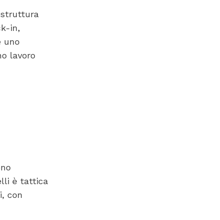
struttura
k-in,
e uno
no lavoro
eno
li è tattica
i, con