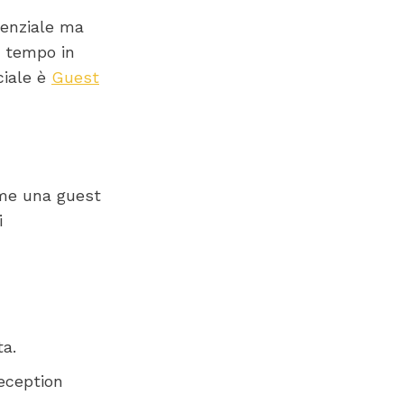
senziale ma
o tempo in
ciale è
Guest
ome una guest
i
a.
eception