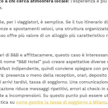
o a chi cerca atmosfera locale:
l'esperienza è più
e.
le, per i viaggiatori, è semplice. Se il tuo itinerario 
denze e spostamenti veloci, una struttura organizzata
so offre più valore di un alloggio più caratteristic
tari di B&B e affittacamere, questo caso è interessa
 Il nome “B&B Hotel” può creare aspettative diverse 
fast indipendente, quindi conviene spiegare con pr
erà: presenza o meno della reception, orari, deposito 
i arrivi tardivi, tassa di soggiorno. Una comunicazion
azione riduce messaggi ripetitivi, errori al check-in 
ate a incomprensioni. Su questo punto può essere ut
atica su
come gestire la tassa di soggiorno a Milano
.