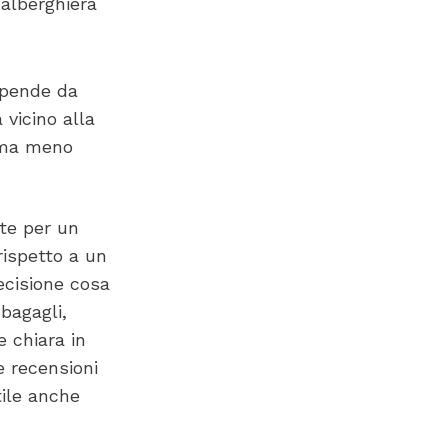
 alberghiera
dipende da
 vicino alla
o ma meno
nte per un
rispetto a un
ecisione cosa
bagagli,
e chiara in
e recensioni
ile anche