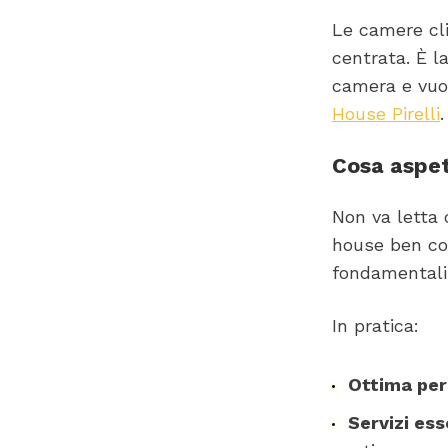
Le camere cl
centrata. È l
camera e vuoi
House Pirelli
.
Cosa aspet
Non va letta 
house ben col
fondamentali
In pratica:
Ottima per
Servizi ess