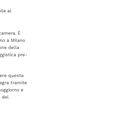
ile al
 camera. È
ino a Milano
one della
ggistica pre-
gere questa
tegra tramite
soggiorno e
o del