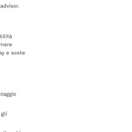
advisor.
ilità
camere
ay e soste
ntaggio
gli