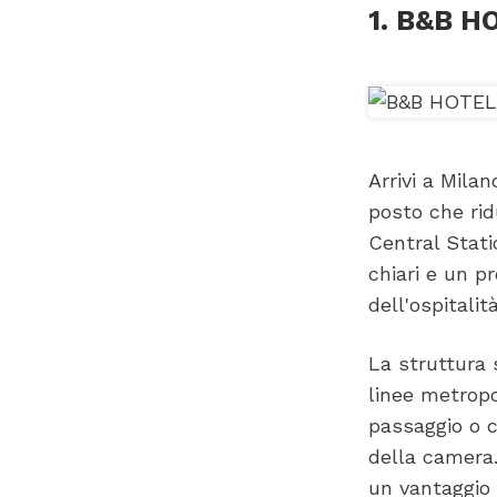
1. B&B H
Arrivi a Mila
posto che rid
Central Stati
chiari e un p
dell'ospitali
La struttura s
linee metropol
passaggio o c
della camera.
un vantaggio 