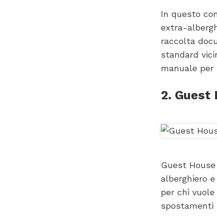
In questo con
extra-albergh
raccolta docu
standard vici
manuale per i
2. Guest 
Guest House P
alberghiero e 
per chi vuole
spostamenti r