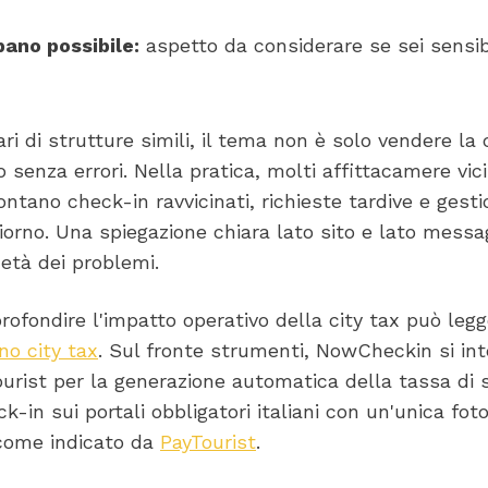
ano possibile:
aspetto da considerare se sei sensib
ari di strutture simili, il tema non è solo vendere la
vo senza errori. Nella pratica, molti affittacamere vic
ontano check-in ravvicinati, richieste tardive e gesti
iorno. Una spiegazione chiara lato sito e lato messa
metà dei problemi.
rofondire l'impatto operativo della city tax può leg
no city tax
. Sul fronte strumenti, NowCheckin si in
urist per la generazione automatica della tassa di 
ck-in sui portali obbligatori italiani con un'unica fot
come indicato da
PayTourist
.