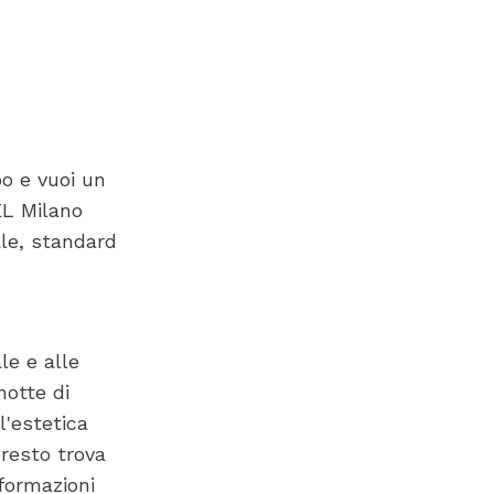
po e vuoi un
EL Milano
ale, standard
le e alle
notte di
l'estetica
presto trova
nformazioni